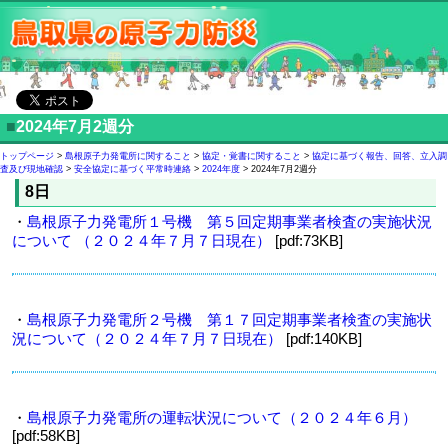
■
2024年7月2週分
トップページ
>
島根原子力発電所に関すること
>
協定・覚書に関すること
>
協定に基づく報告、回答、立入調
査及び現地確認
>
安全協定に基づく平常時連絡
>
2024年度
> 2024年7月2週分
8日
・
島根原子力発電所１号機 第５回定期事業者検査の実施状況
について （２０２４年７月７日現在）
[pdf:73KB]
・
島根原子力発電所２号機 第１７回定期事業者検査の実施状
況について（２０２４年７月７日現在）
[pdf:140KB]
・
島根原子力発電所の運転状況について（２０２４年６月）
[pdf:58KB]