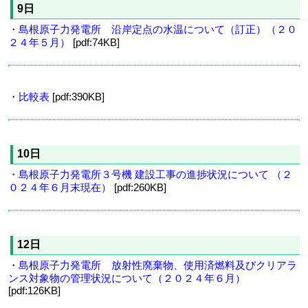
9日
・
島根原子力発電所 沿岸定点の水温について（訂正）（２０
２４年５月）
[pdf:74KB]
・
比較表
[pdf:390KB]
10日
・
島根原子力発電所３号機 建設工事の進捗状況について （２
０２４年６月末現在）
[pdf:260KB]
12日
・
島根原子力発電所 放射性廃棄物、使用済燃料及びクリアラ
ンス対象物の管理状況について（２０２４年６月）
[pdf:126KB]