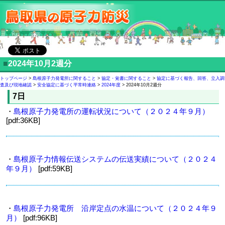
■
2024年10月2週分
トップページ
>
島根原子力発電所に関すること
>
協定・覚書に関すること
>
協定に基づく報告、回答、立入調
査及び現地確認
>
安全協定に基づく平常時連絡
>
2024年度
> 2024年10月2週分
7日
・
島根原子力発電所の運転状況について（２０２４年９月）
[pdf:36KB]
・
島根原子力情報伝送システムの伝送実績について（２０２４
年９月）
[pdf:59KB]
・
島根原子力発電所 沿岸定点の水温について（２０２４年９
月）
[pdf:96KB]