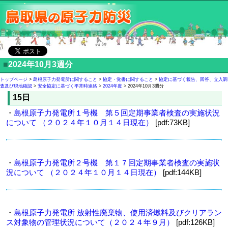
■
2024年10月3週分
トップページ
>
島根原子力発電所に関すること
>
協定・覚書に関すること
>
協定に基づく報告、回答、立入調
査及び現地確認
>
安全協定に基づく平常時連絡
>
2024年度
> 2024年10月3週分
15日
・
島根原子力発電所１号機 第５回定期事業者検査の実施状況
について （２０２４年１０月１４日現在）
[pdf:73KB]
・
島根原子力発電所２号機 第１７回定期事業者検査の実施状
況について （２０２４年１０月１４日現在）
[pdf:144KB]
・
島根原子力発電所 放射性廃棄物、使用済燃料及びクリアラン
ス対象物の管理状況について（２０２４年９月）
[pdf:126KB]