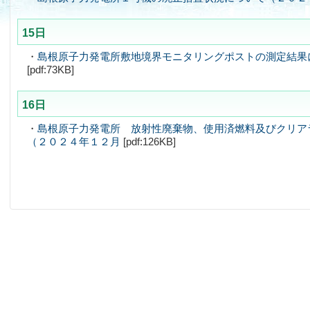
15日
・
島根原子力発電所敷地境界モニタリングポストの測定結果
[pdf:73KB]
16日
・
島根原子力発電所 放射性廃棄物、使用済燃料及びクリア
（２０２４年１２月
[pdf:126KB]