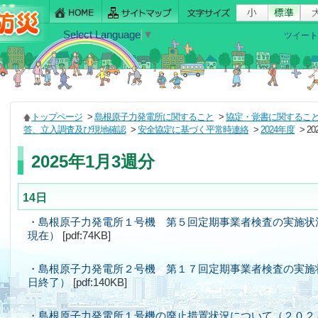
Select Language
▼
ツイート
トップページ
>
島根原子力発電所に関すること
>
協定・覚書に関するこ
答、立入調査及び現地確認
>
安全協定に基づく平常時連絡
>
2024年度
> 2
2025年1月3週分
14日
・
島根原子力発電所１号機 第５回定期事業者検査の実施状
現在）
[pdf:74KB]
・
島根原子力発電所２号機 第１７回定期事業者検査の実施
日終了）
[pdf:140KB]
・
島根原子力発電所１号機の廃止措置状況について（２０２