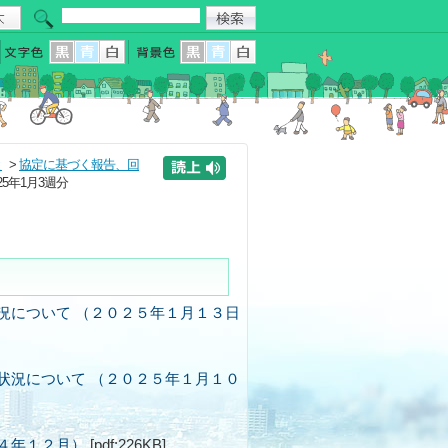
と
>
協定に基づく報告、回
025年1月3週分
況について （２０２５年１月１３日
状況について （２０２５年１月１０
４年１２月）
[pdf:226KB]