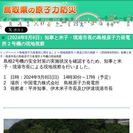
■
（2024年9月8日）知事と米子・境港市長の島根原子力発電
所２号機の現地視察
トップページ
>
島根原子力発電所に関すること
>
現地視察等
>
県及び市の視察
> （2024年9月8日）知事と米
子・境港市長の島根原子力発電所２号機の現地視察
島根2号機の安全対策の実施状況を確認するため、知事と米
子・境港市長による現地視察を行いました。
1 日時：2024年9月8日(日) 14時30分～17時（予定）
2 場所：中国電力株式会社 島根原子力発電所
3 視察者：平井知事、伊木米子市長及び伊達境港市長