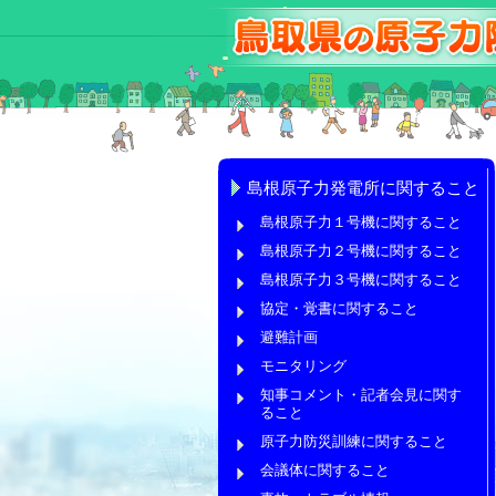
島根原子力発電所に関すること
島根原子力１号機に関すること
島根原子力２号機に関すること
島根原子力３号機に関すること
協定・覚書に関すること
避難計画
モニタリング
知事コメント・記者会見に関す
ること
原子力防災訓練に関すること
会議体に関すること