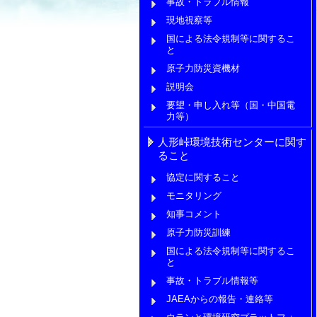
事故・トラブル情報
現地視察等
国による法令規制等に関するこ
と
原子力防災資機材
説明会
要望・申し入れ等（国・中国電
力等）
人形峠環境技術センターに関す
ること
協定に関すること
モニタリング
知事コメント
原子力防災訓練
国による法令規制等に関するこ
と
事故・トラブル情報等
JAEAからの報告・連絡等