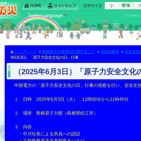
Select Language
▼
ツイート
トップページ
>
島根原子力発電所に関すること
>
現地視察等
>
安全文化
年6月3日）「原子力安全文化の日」行事
（2025年6月3日）「原子力安全文
中国電力の「原子力安全文化の日」行事の視察を行い、安全文
１ 日時 2025年6月3日（火） 11時00分から11時40分
２ 場所 島根原子力館（島根県松江市）
３ 内容
・中川社長による所員への訓話
・三村島根原子力本部長あいさつ