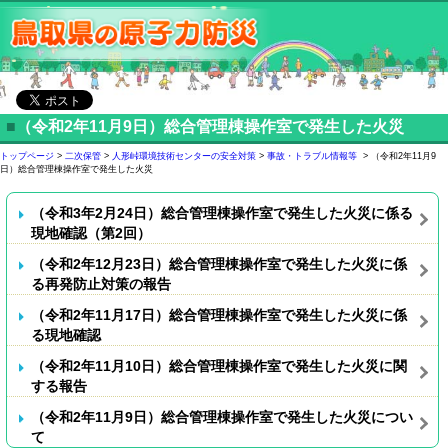
■
（令和2年11月9日）総合管理棟操作室で発生した火災
トップページ
>
二次保管
>
人形峠環境技術センターの安全対策
>
事故・トラブル情報等
> （令和2年11月9
日）総合管理棟操作室で発生した火災
（令和3年2月24日）総合管理棟操作室で発生した火災に係る
現地確認（第2回）
（令和2年12月23日）総合管理棟操作室で発生した火災に係
る再発防止対策の報告
（令和2年11月17日）総合管理棟操作室で発生した火災に係
る現地確認
（令和2年11月10日）総合管理棟操作室で発生した火災に関
する報告
（令和2年11月9日）総合管理棟操作室で発生した火災につい
て