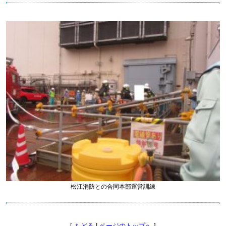
松江消防との合同本部運営訓練
[
もどる
|
ページのトップへ
]