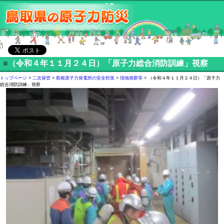
■
（令和４年１１月２４日）「原子力総合消防訓練」視察
トップページ
>
二次保管
>
島根原子力発電所の安全対策
>
現地視察等
> （令和４年１１月２４日）「原子力
総合消防訓練」視察