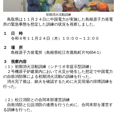
初期消火活動訓練
鳥取県は１１月２４日に中国電力が実施した島根原子力発電
所の緊急事態を想定した訓練の状況を視察しました。
１ 日 時
令和４年１１月２４日（木）１０:００～１２:００
２ 場 所
島根原子力発電所（島根県松江市鹿島町片句654-1）
３ 視察内容
（１）初期消火活動訓練（シナリオ非提示型訓練）
２号機原子炉建屋内において火災が発生した想定で中国電力
の自衛消防隊による初期消火活動の訓練を行った。
消火完了後は、鎮火を確認するために火災現場の排煙訓練を
行った。
（２）松江消防との合同本部運営訓練
自衛消防と公設消防の連携を行うために、合同本部を運営す
る訓練を行った。