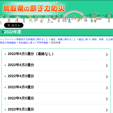
■
2022年度
トップページ
>
島根原子力発電所に関すること
>
協定・覚書に関すること
>
協定に基づく報告、回答、立入調
査及び現地確認
>
安全協定に基づく平常時連絡
> 2022年度
2022年4月1週分（連絡なし）
2022年4月2週分
2022年4月3週分
2022年4月4週分
2022年4月5週分
2022年5月1週分