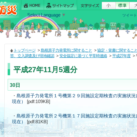
Select Language
▼
ツイート
トップページ
>
島根原子力発電所に関すること
>
協定・覚書に関するこ
答、立入調査及び現地確認
>
安全協定に基づく平常時連絡
>
平成27年度
>
平成27年11月5週分
30日
・
島根原子力発電所１号機第２９回施設定期検査の実施状況
現在）
[pdf:109KB]
・
島根原子力発電所２号機第１７回施設定期検査の実施状況
現在）
[pdf:81KB]