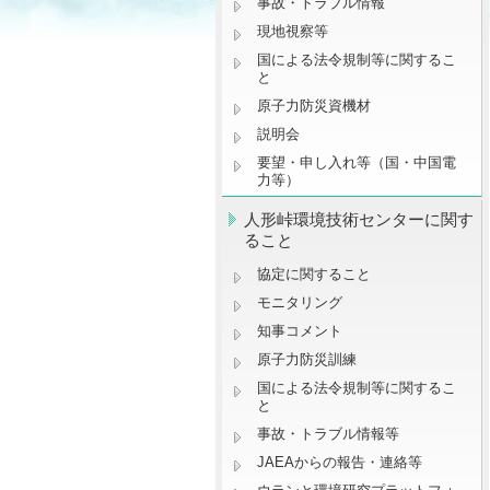
事故・トラブル情報
現地視察等
国による法令規制等に関するこ
と
原子力防災資機材
説明会
要望・申し入れ等（国・中国電
力等）
人形峠環境技術センターに関す
ること
協定に関すること
モニタリング
知事コメント
原子力防災訓練
国による法令規制等に関するこ
と
事故・トラブル情報等
JAEAからの報告・連絡等