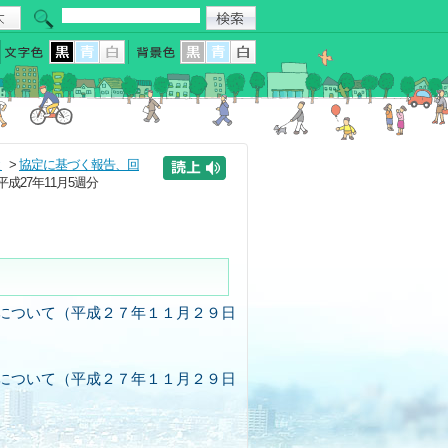
と
>
協定に基づく報告、回
 平成27年11月5週分
について（平成２７年１１月２９日
について（平成２７年１１月２９日