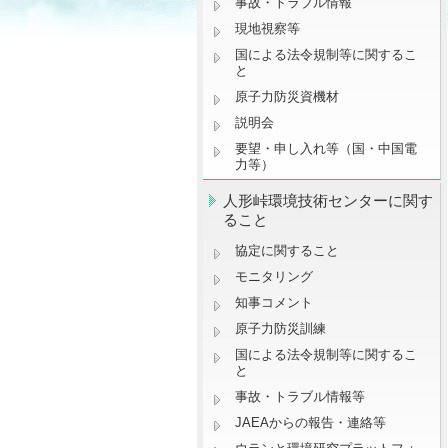
事故・トラブル情報
現地視察等
国による法令規制等に関するこ
と
原子力防災資機材
説明会
要望・申し入れ等（国・中国電
力等）
人形峠環境技術センターに関す
ること
協定に関すること
モニタリング
知事コメント
原子力防災訓練
国による法令規制等に関するこ
と
事故・トラブル情報等
JAEAからの報告・連絡等