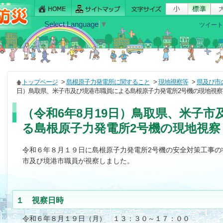
Select Language
▼
ツイート
トップページ
>
島根原子力発電所に関すること
>
現地視察等
>
県及び市
日）鳥取県、米子市及び境港市職員による島根原子力発電所2号機の現地視察
（令和6年8月19日）鳥取県、米子
る島根原子力発電所2号機の現地視察
令和６年８月１９日に島根原子力発電所2号機の安全対策工事の
市及び境港市職員が視察しました。
１ 視察日時
令和６年８月１９日（月） １３：３０～１７：００