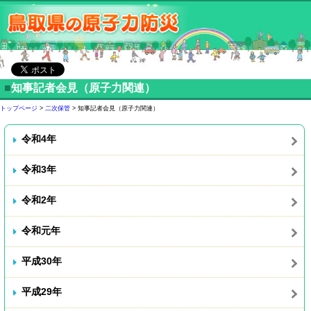
■
知事記者会見（原子力関連）
トップページ
>
二次保管
> 知事記者会見（原子力関連）
令和4年
令和3年
令和2年
令和元年
平成30年
平成29年