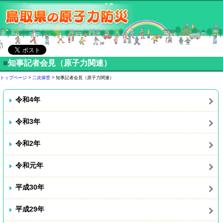
■
知事記者会見（原子力関連）
トップページ
>
二次保管
> 知事記者会見（原子力関連）
令和4年
令和3年
令和2年
令和元年
平成30年
平成29年